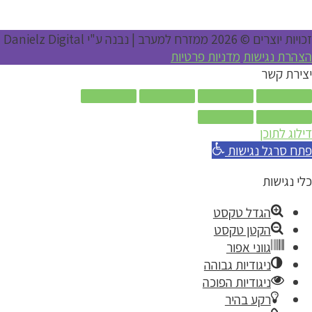
זכויות יוצרים © 2026
ממזרח למערב
| נבנה ע"י Danielz Digital
הצהרת נגישות
מדניות פרטיות
יצירת קשר
דילוג לתוכן
פתח סרגל נגישות
כלי נגישות
הגדל טקסט
הקטן טקסט
גווני אפור
ניגודיות גבוהה
ניגודיות הפוכה
רקע בהיר