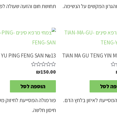
והגרון המקשים על הנשימה.
תחושת חום והזעה שעולה לפנ
YU PING FENG SAN №13
TIAN MA GU TENG YIN 
₪
150.00
דורג
0
מתוך
פה לסל
הוספה לסל
5
מסייעת לאיזון בלחץ הדם.
פורמולה המסייעת לחיזוק מ
חיסון חלשה.