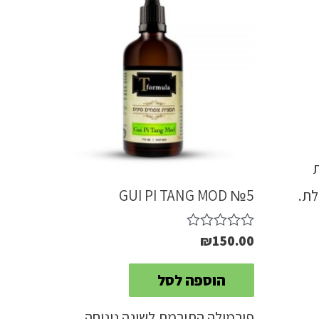
לת.
GUI PI TANG MOD №5
₪
150.00
דורג
0
מתוך
הוספה לסל
5
פורמולה התורמת לשינה נינוחה