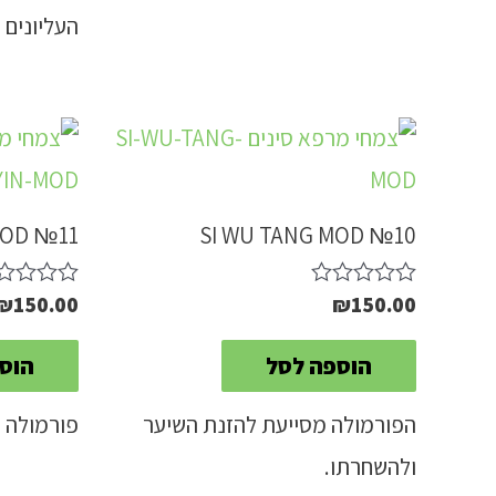
העליונים 
MOD №11
SI WU TANG MOD №10
₪
150.00
₪
150.00
דורג
דורג
0
0
מתוך
מתוך
הוספה לסל
הוס
5
5
הפורמולה מסייעת להזנת השיער
פורמולה ה
ולהשחרתו.