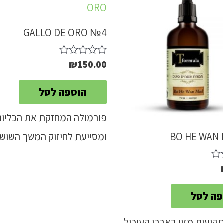
GALLO DE ORO №4
₪
150.00
דורג
0
מתוך
הוספה לסל
5
פורמולה המחזקת את הכליות
ומסייעת לחיזוק המשך השוש
BO HE WAN
פה לסל
יעות מזון באברי העיכול