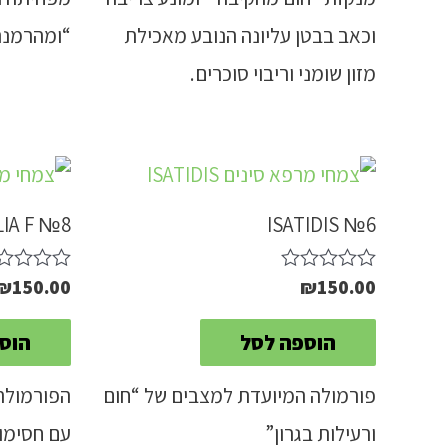
וכאב בבטן עליונה הנובע מאכילת
“ומהרמנת
מזון שומני וריבוי סוכרים.
LIA F №8
ISATIDIS №6
₪
150.00
₪
150.00
דורג
דורג
0
0
מתוך
מתוך
הוספה לסל
הוס
5
5
פורמולה המיועדת למצבים של “חום
הפורמולה
ורעילות בגרון”
עם חסימות