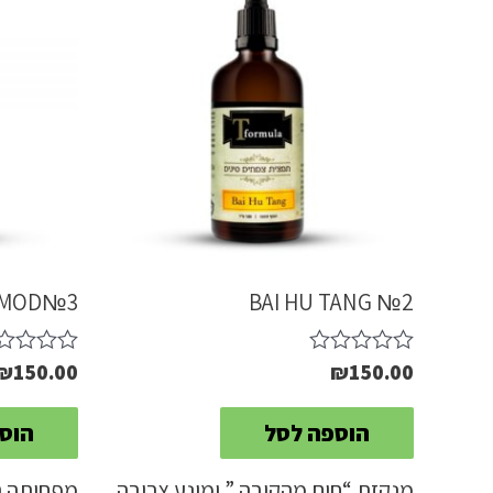
 MOD№3
BAI HU TANG №2
₪
150.00
₪
150.00
דורג
דורג
0
0
מתוך
מתוך
הוספה לסל
הוס
5
5
מנקזת “חום מהקיבה ” ומונע צריבה
מפחיתה תק