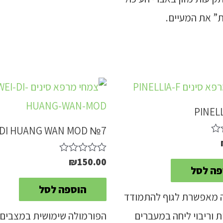
” את המעיים.
PINEL
I DI HUANG WAN MOD №7
₪
150.00
דורג
פה לסל
0
מתוך
הוספה לסל
5
 מאפשרת לגוף להתמודד
 וריבוי ליחה במעברים
הפורמולה שימושית במצבים