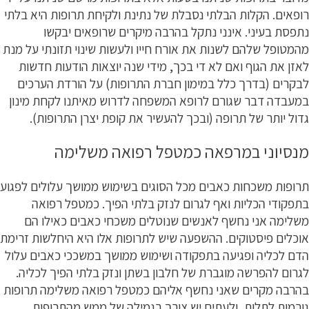
רופאים. הקלות הבלתי נסבלת של נתינת ולקיחת תרופות היא בלתי
נתפסת בעיני. אינני נתקל בהרבה מיקרים שרופאים יבקשו
מהמטופל שלהם לשנות את אורח חייו ולעשות שינוי תזונתי על מנת
לאזן את הגוף ואם לא די בכך, מידי שנה יוצאות הודעות חדשות
לבקרים (בדרך כלל במימון חברת התרופות) על הורדת הערכים
במעבדה דבר שגורם לרופא המשפחה לדרוש מאיתנו לקחת מינון
גדול יותר של תרופה (ובכך להעשיר את קופת יצרן התרופות).
מנסיוני במרפאה כמטפל רפואה משלימה
תרופות משכחות כאבים מכל הסוגים בשימוש ממושך עלולים לפגוע
בתפקודי הכליות ואף לגרום לנזק בלתי הפיך. כמטפל רפואה
משלימה אני נחשף לאנשים שנוטלים משכחי כאבים כאילו הם
אוכלים פיסטוקים. ההשפעה שיש לתרופות אלו היא היחלשות זרימת
הדם לכליה ופגיעה בתפקודה ושימוש ממושך במשככי כאבים עלול
לגרום להפרשה מוגברת של חלבון בשתן ונזק בלתי הפיך לכליה.
בהרבה מקרים שאני נחשף אליהם כמטפל רפואה משלימה תרופות
גורמות לתלות, ולעתים יש צורך בגמילה של ממש מהתרופות