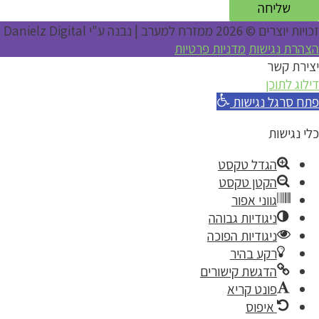
שליחה
זכויות יוצרים © 2026
ממזרח למערב
| נבנה ע"י Danielz Digital
הצהרת נגישות
מדניות פרטיות
יצירת קשר
דילוג לתוכן
פתח סרגל נגישות
כלי נגישות
הגדל טקסט
הקטן טקסט
גווני אפור
ניגודיות גבוהה
ניגודיות הפוכה
רקע בהיר
הדגשת קישורים
פונט קריא
איפוס