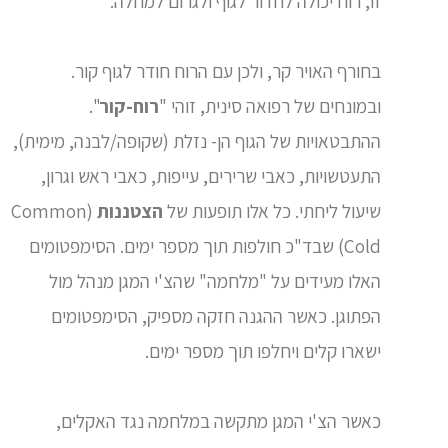
זו, רוח יכולה לחדור לגוף ולגרום למחלה.
בחורף האויר קר, ולכן עם הרוח חודר לגוף קור.
ובמונחים של רפואה סינית, זוהי "
רוח-קור
".
ההתבטאויות של הגוף הן- נזלת (שקופה/לבנה, מימית),
התעטשויות, כאבי שרירים, עייפות, כאבי ראש וגרון,
שיעול ליחתי. כל אלו תופעות של
הצטננות
(Common
Cold) שבד"כ חולפות תוך מספר ימים. הסימפטומים
האלו מעידים על "מלחמה" שהצ'י המגן מנהל מול
הפתוגן. כאשר ההגנה חזקה מספיק, הסימפטומים
ישארו קלים ויחלפו תוך מספר ימים.
כאשר הצ'י המגן מתקשה במלחמה נגד האקלים,