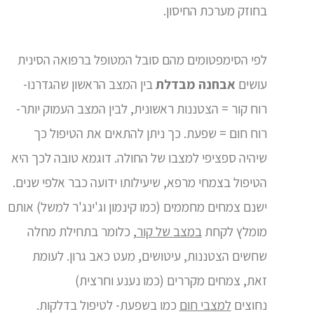
בחוזק מערכת החיסון.
לפי הסימפטומים מהם סובל המטופל ברפואה הסינית
עושים
אבחנה מבדלת
בין המצב הראשון שהגדרנו-
רוח קור = הצטננות ראשונית, לבין המצב העמוק יותר-
רוח חום = שפעת. כך ניתן להתאים את הטיפול כך
שיהיה ספציפי למצבו של החולה. דוגמא טובה לכך היא
הטיפול בצמחי מרפא, שיעילותו ידועה כבר אלפי שנים.
ישנם צמחים מחממים (כמו קינמון וג'ינג'ר למשל) אותם
מומלץ לקחת
במצב של קור
, כלומר בתחילת מחלה
שחשים הצטננות, עיטושים, מעט כאב גרון. לעומת
זאת, צמחים מקררים (כמו נענע וחרצית)
נחוצים
למצבי חום
כמו בשפעת- לטיפול בדלקות.